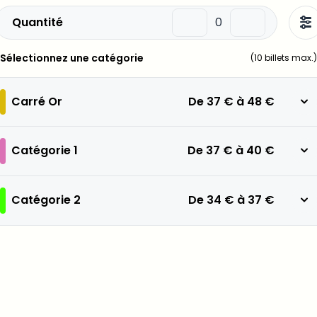
Quantité
Sélectionnez une catégorie
(
10
billets max.)
Carré Or
De
37 €
à
48 €
Catégorie 1
De
37 €
à
40 €
Catégorie 2
De
34 €
à
37 €