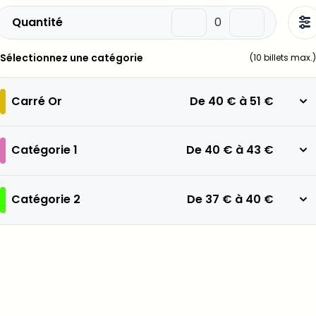
Quantité
Sélectionnez une catégorie
(
10
billets max.)
Carré Or
De
40 €
à
51 €
Catégorie 1
De
40 €
à
43 €
Catégorie 2
De
37 €
à
40 €